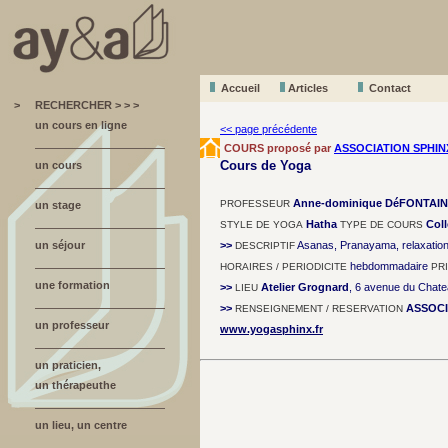
Accueil
A
r
ticles
Contact
>
RECHERCHER > > >
un cours en ligne
<< page précédente
COURS proposé par
ASSOCIATION SPHIN
Cours de Yoga
un cours
Anne-dominique DéFONTAI
PROFESSEUR
un stage
Hatha
Coll
STYLE DE YOGA
TYPE DE COURS
un séjour
>>
Asanas, Pranayama, relaxation 
DESCRIPTIF
hebdommadaire
HORAIRES / PERIODICITE
PR
une formation
>>
Atelier Grognard
, 6 avenue du Chate
LIEU
>>
ASSOCI
RENSEIGNEMENT / RESERVATION
un professeur
www.yogasphinx.fr
un praticien,
un thérapeuthe
un lieu, un centre