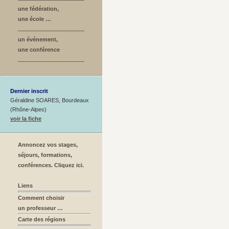
une fédération,
une école …
un événement,
une conférence
Dernier inscrit
Géraldine SOARES, Bourdeaux
(Rhône-Alpes)
voir la fiche
Annoncez vos stages,
séjours, formations,
conférences. Cliquez ici.
Liens
Comment choisir
un professeur …
Carte des régions