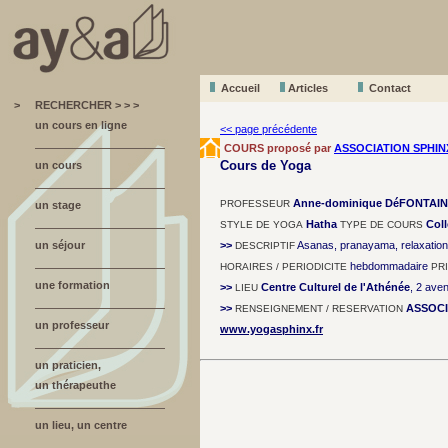
Accueil
A
r
ticles
Contact
>
RECHERCHER > > >
un cours en ligne
<< page précédente
COURS proposé par
ASSOCIATION SPHIN
Cours de Yoga
un cours
Anne-dominique DéFONTAI
PROFESSEUR
un stage
Hatha
Coll
STYLE DE YOGA
TYPE DE COURS
un séjour
>>
Asanas, pranayama, relaxation
DESCRIPTIF
hebdommadaire
HORAIRES / PERIODICITE
PR
une formation
>>
Centre Culturel de l'Athénée
, 2 ave
LIEU
>>
ASSOCI
RENSEIGNEMENT / RESERVATION
un professeur
www.yogasphinx.fr
un praticien,
un thérapeuthe
un lieu, un centre