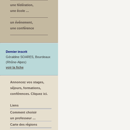
une fédération,
une école …
un événement,
une conférence
Dernier inscrit
Géraldine SOARES, Bourdeaux
(Rhône-Alpes)
voir la fiche
Annoncez vos stages,
séjours, formations,
conférences. Cliquez ici.
Liens
Comment choisir
un professeur …
Carte des régions