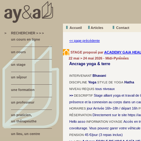
Accueil
A
r
ticles
Contact
>
RECHERCHER > > >
un cours en ligne
<< page précédente
un cours
STAGE proposé par
ACADEMY GAïA HEA
22 mai > 24 mai 2026 - Midi-Pyrénées
Ancrage yoga & terre
un stage
Bhavani
INTERVENANT
un séjour
Yoga
Hatha
DISCIPLINE
STYLE DE YOGA
tous niveaux
NIVEAU REQUIS
une formation
>>
Stage alliant yoga et travail de 
DESCRIPTIF
présence et la connexion au corps dans un cadr
un professeur
jour Arrivée 16h–18h / départ 16h
HORAIRES
P
un praticien,
Directement sur le site https://
RÉSERVATION
un thérapeuthe
Hello asso
Accès en tr
INFORMATION VOYAGE
covoiturage. Vous pouvez garer votre véhicule
un lieu, un centre
45 €/jour (3 repas inclus)
PENSION