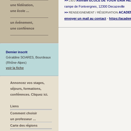
>>
Ashram ECOLE DE YOGA GAÏA H
LIEU
une fédération,
rampe de Fontvergnes, 12300 Decazeville
une école …
>>
ACADE
RENSEIGNEMENT / RÉSERVATION
envoyer un mail au contact
-
https://acade
un événement,
une conférence
Dernier inscrit
Géraldine SOARES, Bourdeaux
(Rhône-Alpes)
voir la fiche
Annoncez vos stages,
séjours, formations,
conférences. Cliquez ici.
Liens
Comment choisir
un professeur …
Carte des régions