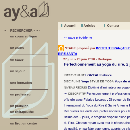
Accueil
A
r
ticles
Contact
>
RECHERCHER > > >
un cours en ligne
<< page précédente
un cours
STAGE proposé par
INSTITUT FRANçAIS 
RIRE SANTé
27 juin > 28 juin 2026 - Bretagne
un stage
Perfectionnement au yoga du rire, 2
un séjour
LOIZEAU Fabrice
INTERVENANT
Yoga
Yoga du ri
DISCIPLINE
STYLE DE YOGA
une formation
Diplômé d'animateur au yoga d
NIVEAU REQUIS
>>
Perfectionnement professionnel
DESCRIPTIF
un professeur
officielle avec Fabrice Loizeau : Directeur de l’I
International du Yoga du Rire & Santé Antenne 
un praticien,
Découvrez les outils des professionnels pour 
un thérapeuthe
l’issue des 2 jours, le stagiaire dispose d’une pa
du Rire. Chacun repart avec tout le nécessair
un lieu, un centre
de qualité, en parfaite autonomie, auprès de cli