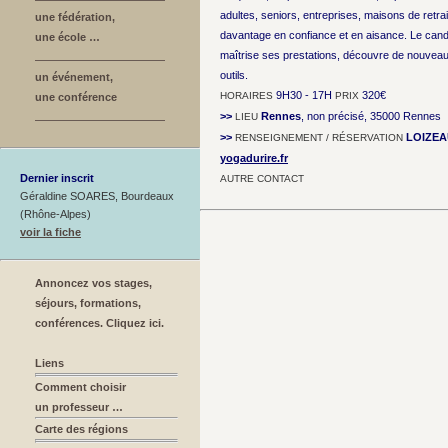
adultes, seniors, entreprises, maisons de retrai
une fédération,
davantage en confiance et en aisance. Le can
une école …
maîtrise ses prestations, découvre de nouveau
outils.
un événement,
9H30 - 17H
320€
HORAIRES
PRIX
une conférence
>>
Rennes
, non précisé, 35000 Rennes
LIEU
>>
LOIZEA
RENSEIGNEMENT / RÉSERVATION
yogadurire.fr
Dernier inscrit
AUTRE CONTACT
Géraldine SOARES, Bourdeaux
(Rhône-Alpes)
voir la fiche
Annoncez vos stages,
séjours, formations,
conférences. Cliquez ici.
Liens
Comment choisir
un professeur …
Carte des régions