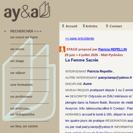
Accueil
A
r
ticles
Contact
>
RECHERCHER > > >
un cours en ligne
<< page précédente
un cours
STAGE proposé par
Patricia REPELLIN
29 juin > 4 juillet 2026 - Midi-Pyrénées
La Femme Sacrée
un stage
Patricia Repellin
,
INTERVENANT
un séjour
patryciarep@yahoo.fr
AUTRE INTERVENANT
Autre
DISCIPLINE
une formation
pratiquant depuis 1 ou 2 anné
NIVEAU REQUIS
>>
Odyssée en EAU intérieure et
un professeur
DESCRIPTIF
plongée dans ta Nature fluide. Booster de vi
un praticien,
Aveyron .Info :lafeesurlacolline.fr Contact : Pa
un thérapeuthe
accueil le lundi à 16h, départ le sa
HORAIRES
les quatre jours de pratique
aup
RÉSERVATION
un lieu, un centre
ou par mail patryciarep@yahoo.fr
INFORMATI