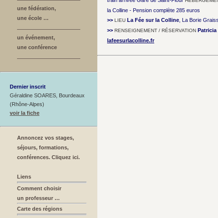
train arrivée Gare de Saint-Flour
HÉBERGEMEN
une fédération,
la Colline - Pension complète 285 euros
une école …
>>
La Fée sur la Colline
, La Borie Grai
LIEU
>>
Patrici
RENSEIGNEMENT / RÉSERVATION
un événement,
lafeesurlacolline.fr
une conférence
Dernier inscrit
Géraldine SOARES, Bourdeaux
(Rhône-Alpes)
voir la fiche
Annoncez vos stages,
séjours, formations,
conférences. Cliquez ici.
Liens
Comment choisir
un professeur …
Carte des régions