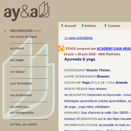
Accueil
A
r
ticles
Contact
>
RECHERCHER > > >
un cours en ligne
<< page précédente
un cours
STAGE proposé par
ACADEMY GAïA HEA
24 juin > 28 juin 2026 - Midi-Pyrénées
Ayurveda & yoga
un stage
Victorin Thirion
,
INTERVENANT
un séjour
Bhavani
AUTRE INTERVENANT
Yoga
Ananda
DISCIPLINE
STYLE DE YOGA
une formation
tous niveaux
NIVEAU REQUIS
>>
Immersion en Ayurveda : consult
un professeur
DESCRIPTIF
théoriques ayurvéda et cuisine ayurvédique, a
un praticien,
de yoga , yoga nidra, méditation.
un thérapeuthe
Jour d'arrivée la veille 16h–18h30 
HORAIRES
incluse)
sur le site https://aca
RÉSERVATION
un lieu, un centre
accessible en train ou
INFORMATION VOYAGE