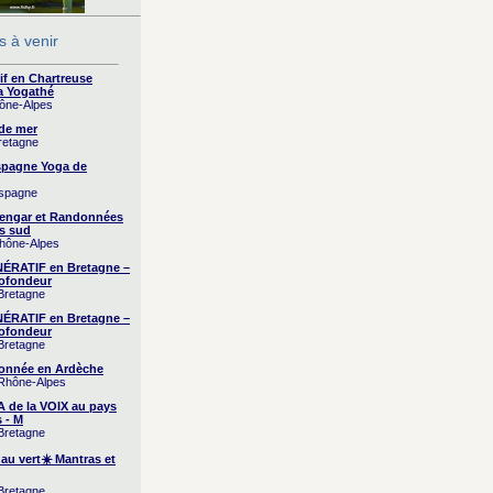
 à venir
if en Chartreuse
a Yogathé
hône-Alpes
 de mer
Bretagne
Espagne Yoga de
Espagne
yengar et Randonnées
s sud
Rhône-Alpes
RATIF en Bretagne –
ofondeur
 Bretagne
RATIF en Bretagne –
ofondeur
 Bretagne
onnée en Ardèche
 Rhône-Alpes
A de la VOIX au pays
 - M
 Bretagne
 au vert☀️ Mantras et
 Bretagne