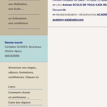
Pension complète sur place : 45 €/jour (3 repas
une fédération,
>>
Ashram ECOLE DE YOGA GAÏA H
LIEU
une école …
Decazeville
>>
ACADE
RENSEIGNEMENT / RÉSERVATION
un événement,
academy-gaiahealer.com
une conférence
Dernier inscrit
Géraldine SOARES, Bourdeaux
(Rhône-Alpes)
voir la fiche
Annoncez vos stages,
séjours, formations,
conférences. Cliquez ici.
Liens
Comment choisir
un professeur …
Carte des régions