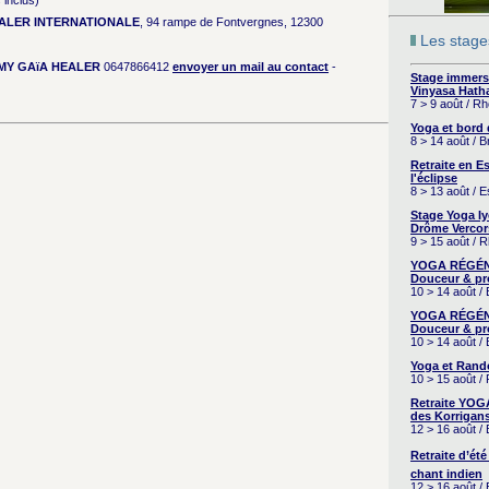
 inclus)
EALER INTERNATIONALE
, 94 rampe de Fontvergnes, 12300
Les stages
MY GAïA HEALER
0647866412
envoyer un mail au contact
-
Stage immers
Vinyasa Hath
7 > 9 août / R
Yoga et bord
8 > 14 août / 
Retraite en 
l'éclipse
8 > 13 août / 
Stage Yoga I
Drôme Vercor
9 > 15 août / 
YOGA RÉGÉNÉ
Douceur & pr
10 > 14 août /
YOGA RÉGÉNÉ
Douceur & pr
10 > 14 août /
Yoga et Rand
10 > 15 août /
Retraite YOG
des Korrigans
12 > 16 août /
Retraite d’été
chant indien
12 > 16 août /