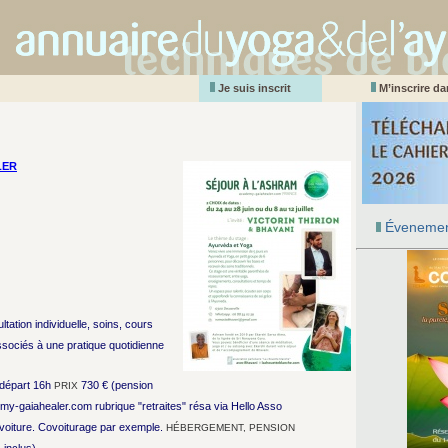
Je suis inscrit
M’inscrire d
LER
Évenemen
ation individuelle, soins, cours
ssociés à une pratique quotidienne
/ départ 16h
730 € (pension
PRIX
demy-gaiahealer.com rubrique "retraites" résa via Hello Asso
 voiture. Covoiturage par exemple.
HÉBERGEMENT, PENSION