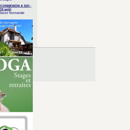
CONNEXION A SOI -
15 août
/ Basse Normandie
es d’Utilisation