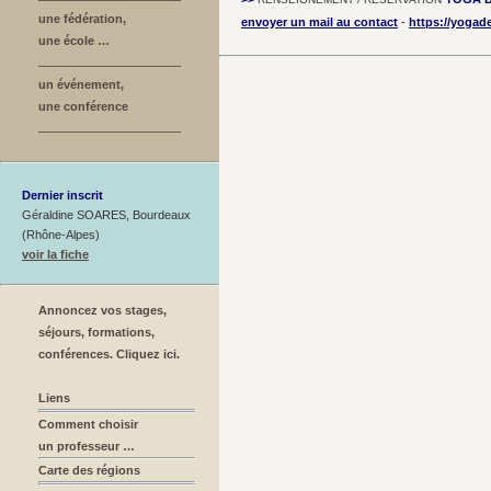
une fédération,
envoyer un mail au contact
-
https://yogad
une école …
un événement,
une conférence
Dernier inscrit
Géraldine SOARES, Bourdeaux
(Rhône-Alpes)
voir la fiche
Annoncez vos stages,
séjours, formations,
conférences. Cliquez ici.
Liens
Comment choisir
un professeur …
Carte des régions