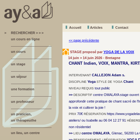
Accueil
A
r
ticles
Contact
>
RECHERCHER > > >
un cours en ligne
<< page précédente
un cours
STAGE proposé par
YOGA DE LA VOIX
14 juin > 14 juin 2026 - Bretagne
CHANT Indien, VOIX, MANTRA, KIRTA
un stage
CALLEJON Adam s.
INTERVENANT
un séjour
Yoga
Chant
DISCIPLINE
STYLE DE YOGA
tout public
NIVEAU REQUIS
une formation
>>
centre OMALAYA stage ouvert 
DESCRIPTIF
approfondir cette pratique de chant sacré de l'
un professeur
la voix et cultiver la joie !
70€
https://www.yogadel
un praticien,
PRIX
RÉSERVATION
un thérapeuthe
ateliers/ ou Isabelle au 06 04 12 27 91
HÉBERG
non résidentiel
un lieu, un centre
>>
centre OMALAYA
, Glenac, 56200 La 
LIEU
>>
YOGA D
RENSEIGNEMENT / RÉSERVATION